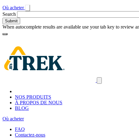
Où acheter
Toggle
Search
search
When autocomplete results are available use your tab key to review an
Loading
Homepage
Search
results
Close
mobile
navigation
NOS PRODUITS
À PROPOS DE NOUS
BLOG
Où acheter
FAQ
Contactez-nous