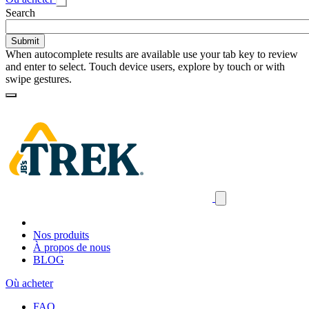
Toggle
Search
search
When autocomplete results are available use your tab key to review
and enter to select. Touch device users, explore by touch or with
swipe gestures.
Loading
Accueil
Search
results
Close
mobile
navigation
Nos produits
À propos de nous
BLOG
Où acheter
FAQ