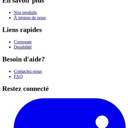
En savoir plus
Nos produits
À propos de nous
Liens rapides
Corporate
Durabilité
Besoin d'aide?
Contactez-nous
FAQ
Restez connecté
I
(
p
i
a
t