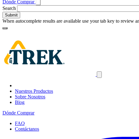
Dónde Comprar
Toggle
Search
search
When autocomplete results are available use your tab key to review an
Loading
Homepage
Search
results
Close
mobile
navigation
Nuestros Productos
Sobre Nosotros
Blog
Dónde Comprar
FAQ
Contáctanos