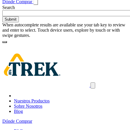
Dónde Comprar
Toggle
Search
search
When autocomplete results are available use your tab key to review
and enter to select. Touch device users, explore by touch or with
swipe gestures.
Loading
Homepage
Search
results
Close
mobile
navigation
Nuestros Productos
Sobre Nosotros
Blog
Dónde Comprar