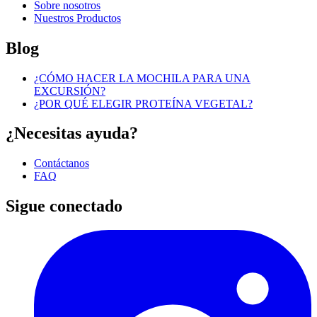
Sobre nosotros
Nuestros Productos
Blog
¿CÓMO HACER LA MOCHILA PARA UNA
EXCURSIÓN?
¿POR QUÉ ELEGIR PROTEÍNA VEGETAL?
¿Necesitas ayuda?
Contáctanos
FAQ
Sigue conectado
I
(
p
i
a
t